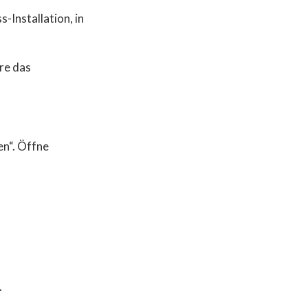
Installation, in
re das
en“. Öffne
.