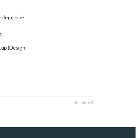
erlege eine
p.
tup (Design,
Nächste