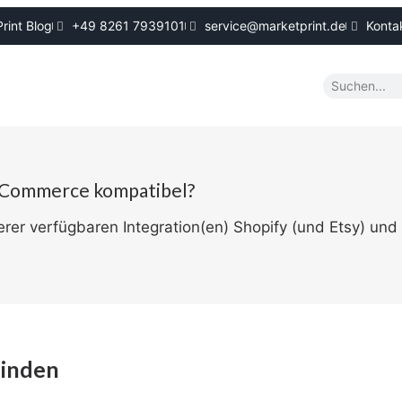
rint Blog
+49 8261 7939101
service@marketprint.de
Konta
ooCommerce kompatibel?
rer verfügbaren Integration(en) Shopify (und Etsy) und 
inden