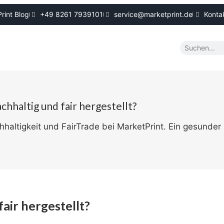
rint Blog
+49 8261 7939101
service@marketprint.de
Konta
hhaltig und fair hergestellt?
haltigkeit und FairTrade bei MarketPrint. Ein gesunder C
air hergestellt?