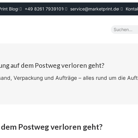
rint Blog
+49 8261 7939101
service@marketprint.de
Konta
lung auf dem Postweg verloren geht?
sand, Verpackung und Aufträge – alles rund um die Auft
f dem Postweg verloren geht?