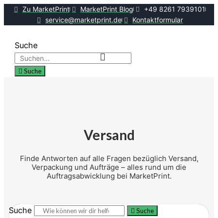
Zu MarketPrint
MarketPrint Blog
+49 8261 7939101
service@marketprint.de
Kontaktformular
Suche
Menü
Suche
Versand
Finde Antworten auf alle Fragen bezüglich Versand,
Verpackung und Aufträge – alles rund um die
Auftragsabwicklung bei MarketPrint.
Suche
Suche